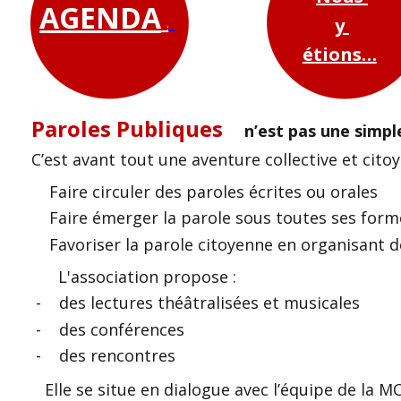
AGENDA
AGENDA
AGENDA
AGENDA
y 
y 
étions…
étions…
Paroles Publiques    
n’est pas une simple 
C’est avant tout une aventure collective et citoy
    Faire circuler des paroles écrites ou orales 
    Faire émerger la parole sous toutes ses forme
    Favoriser la parole citoyenne en organisant 
      L'association propose :        
 -    des lectures théâtralisées et musicales     
 -    des conférences        
 -    des rencontres  
Elle se situe en dialogue avec l’équipe de la M